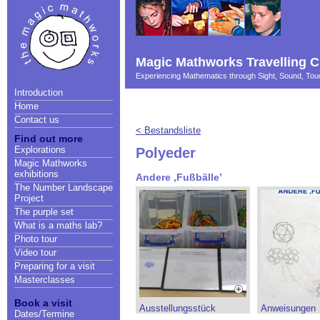
Magic Mathworks Travelling C
Experiencing Mathematics through Sight, Sound, T
Introduction
Home
Contact us
< Bestandsliste
Find out more
Explorations
Polyeder
Magic Mathworks
exhibitions
Andere ,Fußbälle’
The Number Landscape
Project
The purple set
What is a maths lab?
Photo tour
Video tour
Preparing for a visit
Masterclasses
Book a visit
Ausstellungsstück
Anweisungen
Dates/Termine