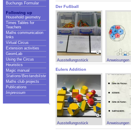
Buchungs Formular
Der Fußball
Following up
Household geometry
Times Tables for
Teachers
Maths communication
links
Virtual Circus
Extension activities
GeomLab
Using the Circus
Ausstellungsstück
Anweisungen
Heuristics
Eulers Addition
Magic manual
Stations/Bestandsliste
Maths club projects
Publications
Impressum
Ausstellungsstück
Anweisungen