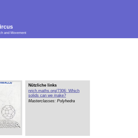
ircus
ouch and Movement
Nützliche links
nrich.maths.org/7306: Which
solids can we make?
Masterclasses: Polyhedra